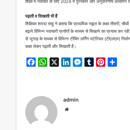
शिक्षा में नवाचार के लिए 2024 में पुरस्कार और अनुकरणीय अध्यापन तथा
पढ़ाती व सिखाती भी हैं
शिक्षिका शारदा साहू ने बताया कि प्राथमिक स्कूल के कक्षा तीसरी, चौथी औ
बढ़ाने विभिन्न नवाचारी प्रयोगों के माध्यम से सिखाने का प्रयास कर रह
से जुगाड़ के माध्यम से विभिन्न टीचिंग लर्निंग मटेरियल (टीएलएम) निर्माण
कक्षा लेकर पढ़ाती और सिखाती हैं।
F
W
X
Li
M
T
Pi
S
a
h
n
e
u
nt
h
c
at
k
s
m
er
ar
e
s
e
s
bl
e
e
b
A
dI
e
r
st
admin
o
p
n
n
W
o
p
g
e
b
k
er