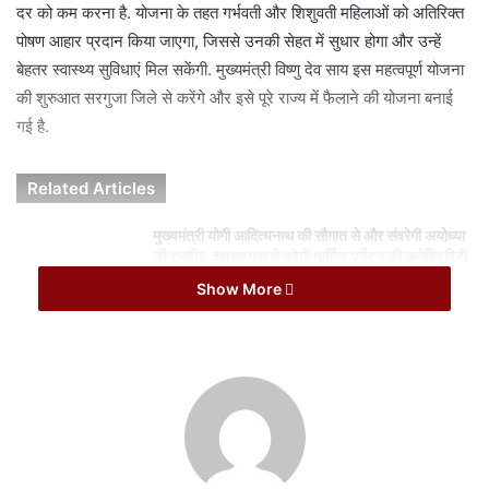
i
दर को कम करना है. योजना के तहत गर्भवती और शिशुवती महिलाओं को अतिरिक्त
l
पोषण आहार प्रदान किया जाएगा, जिससे उनकी सेहत में सुधार होगा और उन्हें
बेहतर स्वास्थ्य सुविधाएं मिल सकेंगी. मुख्यमंत्री विष्णु देव साय इस महत्वपूर्ण योजना
की शुरुआत सरगुजा जिले से करेंगे और इसे पूरे राज्य में फैलाने की योजना बनाई
गई है.
Related Articles
मुख्यमंत्री योगी आदित्यनाथ की सौगात से और संवरेगी अयोध्या
की तस्वीर, दशरथ पथ से बढ़ेगी धार्मिक पर्यटन की कनेक्टिविटी
August 10, 2026
Show More
UP में फिर चर्चा में अतीक के समर्थक, लखनऊ से प्रयागराज
तक कथित दबंगई; पुलिस ने दर्ज किया केस
August 10, 2026
सीएम साय का दौरा कार्यक्रम