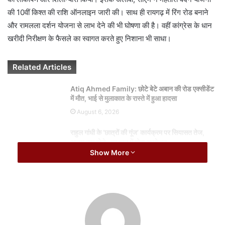
a
की 10वीं किश्त की राशि ऑनलाइन जारी की। साथ ही रायगढ़ में रिंग रोड बनाने
i
और रामलला दर्शन योजना से लाभ देने की भी घोषणा की है। वहीं कांग्रेस के धान
l
खरीदी निरीक्षण के फैसले का स्वागत करते हुए निशाना भी साधा।
Related Articles
Atiq Ahmed Family: छोटे बेटे अबान की रोड एक्सीडेंट
में मौत, भाई से मुलाकात के रास्ते में हुआ हादसा
August 6, 2026
राहुल गांधी के ‘छात्रों की गूंज’ कार्यक्रम पर सियासत तेज,
अजय राय बोले- हर हाल में होगा आयोजन
Show More
August 6, 2026
बता दें कि रायगढ़ के शहीद कर्नल विप्लव त्रिपाठी मिनी स्टेडियम में आयोजित
कार्यक्रम में मुख्यमंत्री साय ने रायपुर की तर्ज पर रायगढ़ के मरीन ड्राइव एरिया में
42 करोड़ की लागत से बनने वाले नालंदा परिसर का भूमिपूजन किया, इसके साथ