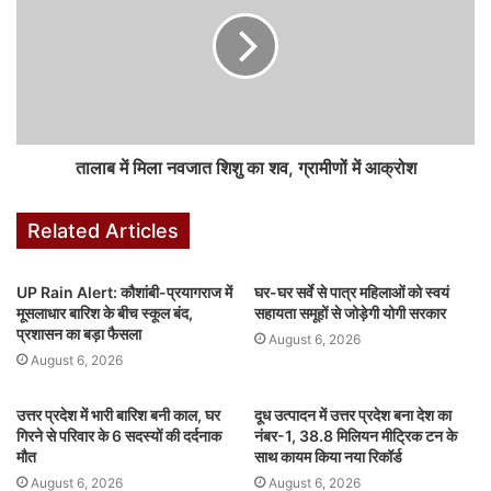
कार्यक्रम के बाद रायगढ़ में पत्रकारों से चर्चा करते हुए सीएम विष्णुदेव साय ने कहा-
रायगढ़ के बेटा-बेटियों के लिए नालंदा परिसर बनाया जा रहा है। शहर को रिंग रोड
की जरूरत थी, वह भी पूरी की जाएगी। रामलला दर्शन योजना का भी रायगढ़
वासियों को लाभ मिल रहा है। सीएम साय ने कांग्रेस पर निशाना साधते हुए कहा-
कि कांग्रेस के धान खरीदी निरीक्षण का स्वागत है। वह धान खरीदी केंद्रों में जाएं
तालाब में मिला नवजात शिशु का शव, ग्रामीणों में आक्रोश
और वस्तुस्थिति की जानकारी लें।
F
W
X
Li
M
T
Pi
S
Related Articles
a
h
n
e
u
nt
h
UP Rain Alert: कौशांबी-प्रयागराज में
घर-घर सर्वे से पात्र महिलाओं को स्वयं
c
at
k
s
m
er
ar
मूसलाधार बारिश के बीच स्कूल बंद,
सहायता समूहों से जोड़ेगी योगी सरकार
featured
e
s
e
s
bl
e
e
प्रशासन का बड़ा फैसला
August 6, 2026
August 6, 2026
b
A
dI
e
r
st
o
p
n
n
उत्तर प्रदेश में भारी बारिश बनी काल, घर
दूध उत्पादन में उत्तर प्रदेश बना देश का
o
p
g
गिरने से परिवार के 6 सदस्यों की दर्दनाक
नंबर-1, 38.8 मिलियन मीट्रिक टन के
मौत
साथ कायम किया नया रिकॉर्ड
k
er
August 6, 2026
August 6, 2026