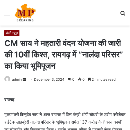
Menu
S
fo
डेली न्यूज़
CM साय ने महतारी वंदन योजना की जारी
की 10वीं किश्त, रायगढ़ में ”नालंदा परिसर”
का किया भूमिपूजन
admin
S
December 3, 2024
0
0
2 minutes read
e
n
रायगढ़
d
a
मुख्यमंत्री विष्णुदेव साय ने आज रायगढ़ में वित्त मंत्री ओपी चौधरी के ड्रीम प्रोजेक्ट
n
e
हाईटेक लाइब्रेरी नालंदा परिसर के भूमिपूजन समेत 137 करोड़ के विकास कार्यों
m
का लोकार्पण और शिलान्यास किया। इसके अलावा, सीएम ने महतारी वंदन योजना