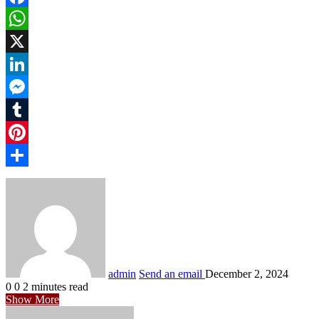
Facebook
WhatsApp
X
LinkedIn
Messenger
Tumblr
Pinterest
Share
admin
Send an email
December 2, 2024
0
0
2 minutes read
Show More