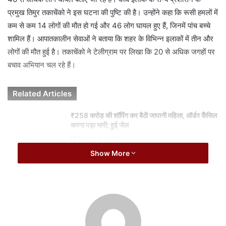
a
प्रमुख तिमुर तकाचेंको ने इस घटना की पुष्टि की है। उन्होंने कहा कि रूसी हमलों में
i
कम से कम 14 लोगों की मौत हो गई और 46 लोग घायल हुए हैं, जिनमें पांच बच्चे
l
शामिल हैं। आपातकालीन सेवाओं ने बताया कि शहर के विभिन्न इलाकों में तीन और
लोगों की मौत हुई है। तकाचेंको ने टेलीग्राम पर लिखा कि 20 से अधिक जगहों पर
बचाव अभियान चल रहे हैं।
Related Articles
₹258 करोड़ की शॉपिंग कर बैठी जापानी महिला, ऑर्डर कैंसिल
करना पड़ा भारी; हुई जेल
August 9, 2026
Show More
भारत पर 100% टैरिफ के फैसले से अमेरिका में ही विरोध,
अपनों ने कहा- ‘आत्मघाती कदम’
August 8, 2026
वहीं, मेयर विटाली क्लिट्स्को ने बताया कि रूसी बैलिस्टिक मिसाइलों ने कई इमारतों