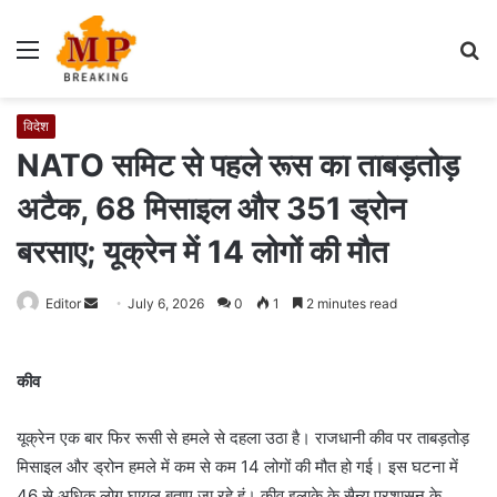
Menu
S
fo
विदेश
NATO समिट से पहले रूस का ताबड़तोड़
अटैक, 68 मिसाइल और 351 ड्रोन
बरसाए; यूक्रेन में 14 लोगों की मौत
Editor
S
July 6, 2026
0
1
2 minutes read
e
n
कीव
d
a
यूक्रेन एक बार फिर रूसी से हमले से दहला उठा है। राजधानी कीव पर ताबड़तोड़
n
e
मिसाइल और ड्रोन हमले में कम से कम 14 लोगों की मौत हो गई। इस घटना में
m
46 से अधिक लोग घायल बताए जा रहे हं। कीव इलाके के सैन्य प्रशासन के