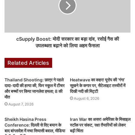
हमले के बाद जेलेंस्की ने पश्चिमी देशों से पैट्रियट मिसाइल इंटरसेप्टर सिस्टम की
और मांग की है, जिसे वे बैलिस्टिक मिसाइलों के खिलाफ एकमात्र प्रभावी सुरक्षा
मानते हैं।
क्या बोला रूस?
cSupply Boost: मोदी सरकार का बड़ा दांव, रसोई गैस की
दूसरी ओर रूस के रक्षा मंत्रालय ने पुष्टि की है कि उसने हवा, जमीन और समुद्र से
उपलब्धता बढ़ाने को लिया अहम फैसला
लॉन्च किए गए लंबी दूरी के सटीक हथियारों और ड्रोनों से हमला किया। मॉस्को का
दावा है कि उसने कीव समेत यूक्रेन के कई इलाकों में सैन्य, ऊर्जा और रक्षा
Related Articles
औद्योगिक सुविधाओं को निशाना बनाया। बता दें कि यह हमला कीव पर हाल ही में हुए
सबसे घातक हमले के महज कुछ दिनों बाद हुआ है, जिसमें 31 लोग मारे गए थे। इस
सप्ताह तुर्की के अंकारा में नाटो शिखर सम्मेलन होना है, जहां ट्रंप जेलेंस्की से
Thailand Shooting: छात्र ने पहले
Heatwave का कहर! यूरोप की ‘गंगा’
दादा-दादी की हत्या की, फिर स्कूल में टीचर
सूखने के कगार पर, सैटेलाइट तस्वीरों में
मुलाकात के अलावा रूसी राष्ट्रपति व्लादिमीर पुतिन से भी बातचीत कर सकते हैं।
और बच्चों पर किया जानलेवा हमला; 8 की
दिखी नदी की मिट्टी
मौत
August 6, 2026
यूक्रेन का जवाबी हमला
August 7, 2026
रात भर यूक्रेन ने भी रूस के अंदर ड्रोन हमले किए। रॉयटर्स के अनुसार, यूक्रेनी
ड्रोनों ने बाल्टिक सागर के वायसोटस्क और उस्त-लुगा बंदरगाहों को नुकसान
Sheikh Hasina Press
Iran War का असर! अमेरिका के मिसाइल
Conference: दिल्ली से दिए बयान के
स्टॉक पर संकट, रक्षा तैयारियों को लेकर
पहुंचाया, जो रूस का प्रमुख तेल निर्यात टर्मिनल है। क्रीमिया के सेवस्तोपोल में
बाद बांग्लादेश में मचा सियासी बवाल, मीडिया
बढ़ी चिंता
अस्थायी रूप से बिजली आपूर्ति ठप हो गई। रूस ने इन हमलों को यूक्रेन के हालिया