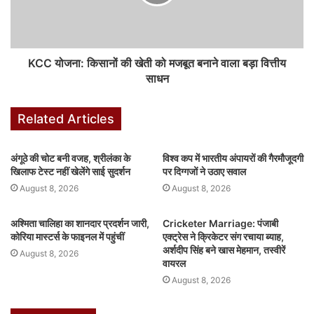
दागे। इस कांस्य पदक के साथ भारत ने अपने अभियान का एक सुखद अंत किया है
जो भविष्य के लिए भारतीय महिला हॉकी की मजबूत नींव को दर्शाता है। गौरतलब है
कि टूर्नामेंट का फाइनल मुकाबला शनिवार को ही मेजबान जापान और चीन के बीच
KCC योजना: किसानों की खेती को मजबूत बनाने वाला बड़ा वित्तीय
खेला जाएगा।
साधन
पुरुष टीम जीत सकती है गोल्ड
Related Articles
महिला टीम की इस सफलता के बीच अब सबकी नजरें भारतीय पुरुष अंडर-18 हॉकी
टीम पर टिकी हैं। पुरुष टीम शनिवार को ही भारतीय समयानुसार दोपहर 03:30
बजे पुरुष अंडर-18 एशिया कप 2026 के महामुकाबले में मेजबान जापान से भिड़ेगी
अंगूठे की चोट बनी वजह, श्रीलंका के
विश्व कप में भारतीय अंपायरों की गैरमौजूदगी
खिलाफ टेस्ट नहीं खेलेंगे साई सुदर्शन
पर दिग्गजों ने उठाए सवाल
जहां उसकी नजरें गोल्ड मेडल जीतने पर होंगी।
August 8, 2026
August 8, 2026
अश्मिता चालिहा का शानदार प्रदर्शन जारी,
Cricketer Marriage: पंजाबी
कोरिया मास्टर्स के फाइनल में पहुंचीं
एक्ट्रेस ने क्रिकेटर संग रचाया ब्याह,
F
W
X
Li
M
T
Pi
S
अर्शदीप सिंह बने खास मेहमान, तस्वीरें
August 8, 2026
वायरल
a
h
n
e
u
nt
h
August 8, 2026
c
at
k
s
m
er
ar
top-news