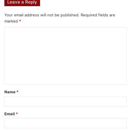
e
s
e
s
bl
e
e
Leave a Reply
b
A
dI
e
r
st
Your email address will not be published.
Required fields are
o
p
n
n
marked
*
o
p
g
k
er
Name
*
Email
*