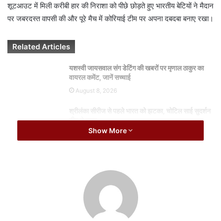
i
शूटआउट में मिली करीबी हार की निराशा को पीछे छोड़ते हुए भारतीय बेटियों ने मैदान
l
पर जबरदस्त वापसी की और पूरे मैच में कोरियाई टीम पर अपना दबदबा बनाए रखा।
Related Articles
यशस्वी जायसवाल संग डेटिंग की खबरों पर मृणाल ठाकुर का
वायरल कमेंट, जानें सच्चाई
August 8, 2026
श्रीलंका सीरीज से पहले भारत को झटका, चोटिल साई सुदर्शन
टीम से बाहर
Show More
August 8, 2026
टीम इंडिया का शानदार खेल
इस अहम मुकाबले में भारतीय टीम ने शुरुआत से ही आक्रामक रुख अपनाया और
मैच शुरू होने के दूसरे ही मिनट में संदीप कुमारी ने बेहतरीन मैदानी गोल दागकर
टीम को 1-0 की शुरुआती बढ़त दिला दी। इस शुरुआती सफलता से भारतीय