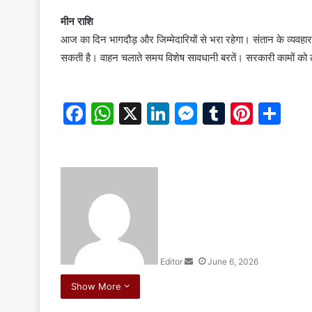
मीन राशि
आज का दिन भागदौड़ और जिम्मेदारियों से भरा रहेगा। संतान के व्यवह
सकती है। वाहन चलाते समय विशेष सावधानी बरतें। सरकारी कामों को टा
F
W
X
Li
M
T
Pi
S
a
h
n
e
u
nt
h
c
at
k
s
m
er
ar
e
s
e
s
bl
e
e
S
e
b
A
dI
e
r
st
n
o
p
n
n
d
a
o
p
g
n
k
er
Editor
June 6, 2026
e
m
Show More
a
i