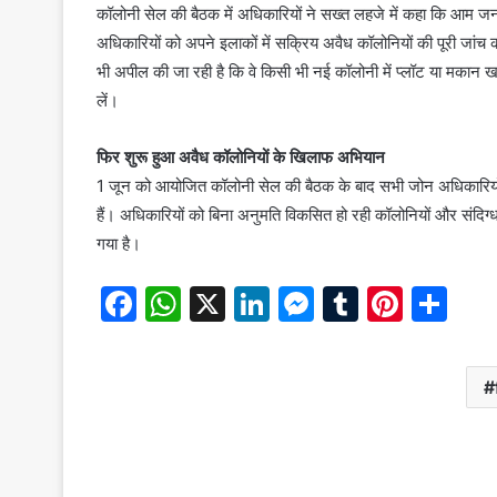
कॉलोनी सेल की बैठक में अधिकारियों ने सख्त लहजे में कहा कि आम जन
अधिकारियों को अपने इलाकों में सक्रिय अवैध कॉलोनियों की पूरी जा
भी अपील की जा रही है कि वे किसी भी नई कॉलोनी में प्लॉट या मकान
लें।
फिर शुरू हुआ अवैध कॉलोनियों के खिलाफ अभियान
1 जून को आयोजित कॉलोनी सेल की बैठक के बाद सभी जोन अधिकारियों को 
हैं। अधिकारियों को बिना अनुमति विकसित हो रही कॉलोनियों और संदिग्ध
गया है।
F
W
X
Li
M
T
Pi
S
a
h
n
e
u
nt
h
c
at
k
s
m
er
ar
e
s
e
s
bl
e
e
b
A
dI
e
r
st
o
p
n
n