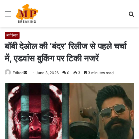
Menu
S
fo
मनोरंजन
बॉबी देओल की ‘बंदर’ रिलीज से पहले चर्चा
में, एडवांस बुकिंग पर टिकी नजरें
Editor
S
June 3, 2026
0
3
3 minutes read
e
n
d
a
n
e
m
a