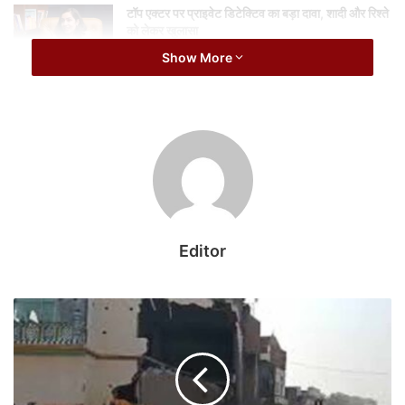
टॉप एक्टर पर प्राइवेट डिटेक्टिव का बड़ा दावा, शादी और रिश्ते
को लेकर खुलासा
August 7, 2026
Show More
₹370 बिरयानी विवाद के बाद कॉमेडियन प्रणीत मोरे की वापसी
August 7, 2026
बॉबी के फैंस को 'बंदर' से क्यों है बड़े खेल की उम्मीद?
बॉबी देओल अब सिर्फ जनता में पॉपुलर हीरो नहीं हैं, वो अपने-आप में एक 'पॉप-
Editor
कल्चर एलीमेंट' बन गए हैं. 90s के अंत और 2000s की शुरुआत में बॉबी एक
स्टार थे— अपने नाम पर फिल्म चलाने वाले स्टार, जिनका करियर और फिल्में
चमक-दमक से भरी थीं.
स्टारडम की खासियत और बुराई, दोनों यही है कि स्टार के एक्टिंग टैलेंट पर बहुत
ध्यान नहीं दिया जाता, मैटर करती है तो बस थिएटर्स में भीड़ खींचने की उसकी
पावर. 2010 के आसपास उनका स्टारडम फीका पड़ने लगा तो सामने आने वाले