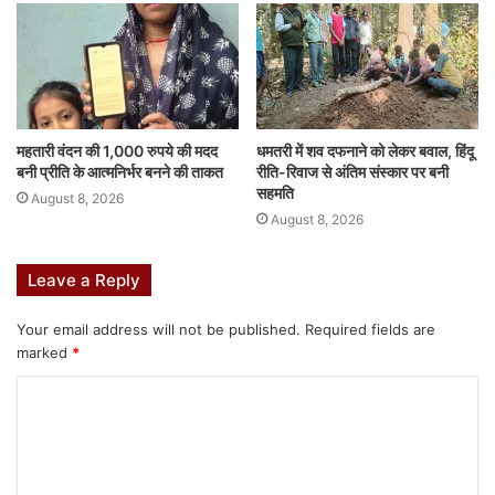
b
A
dI
e
r
st
o
p
n
n
o
p
g
k
er
महतारी वंदन की 1,000 रुपये की मदद
धमतरी में शव दफनाने को लेकर बवाल, हिंदू
बनी प्रीति के आत्मनिर्भर बनने की ताकत
रीति-रिवाज से अंतिम संस्कार पर बनी
सहमति
August 8, 2026
August 8, 2026
Leave a Reply
Your email address will not be published.
Required fields are
marked
*