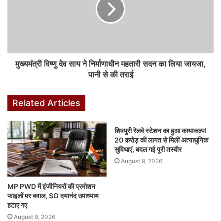
F
W
X
Li
M
T
Pi
S
a
h
n
e
u
nt
h
c
at
k
s
m
er
ar
e
s
e
s
bl
e
e
मुख्यमंत्री विष्णु देव साय ने निर्माणाधीन महतारी सदन का लिया जायजा,
b
A
dI
e
r
st
पानी से की तराई
o
p
n
n
o
p
g
Related Articles
k
er
शिवपुरी रेलवे स्टेशन का हुआ कायाकल्प!
20 करोड़ की लागत से मिलीं अत्याधुनिक
सुविधाएं, बदल गई पूरी तस्वीर
August 9, 2026
MP PWD में इंजीनियरों की प्रमोशन
फाइलों पर बवाल, SO दयानंद उपाध्याय
हटाए गए
August 9, 2026