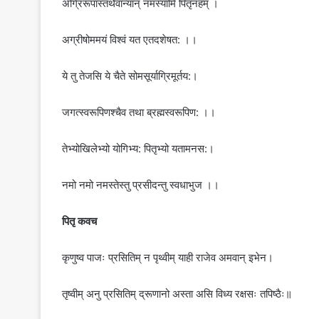
अग्रिरूपांस्तथैवान्यान् नमस्यामि पितृनहम् ।
अग्रीषोममयं विश्वं यत एतदशेषत: ।।
ये तु तेजसि ये चैते सोमसूर्याग्रिमूर्तय:।
जगत्स्वरूपिणश्चैव तथा ब्रह्मस्वरूपिण: ।।
तेभ्योखिलेभ्यो योगिभ्य: पितृभ्यो यतामनस:।
नमो नमो नमस्तेस्तु प्रसीदन्तु स्वधाभुज ।।
पितृ कवच
कृणुष्व पाजः प्रसितिम् न पृथ्वीम् याही राजेव अमवान् इभेन।
तृष्वीम् अनु प्रसितिम् द्रूणानो अस्ता असि विध्य रक्षसः तपिष्ठैः॥