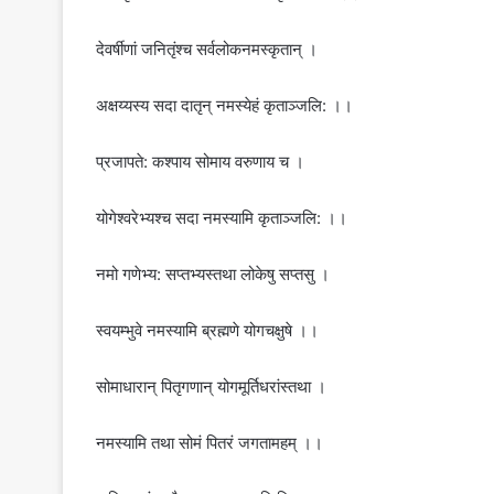
देवर्षीणां जनितृंश्च सर्वलोकनमस्कृतान् ।
अक्षय्यस्य सदा दातृन् नमस्येहं कृताञ्जलि: ।।
प्रजापते: कश्पाय सोमाय वरुणाय च ।
योगेश्वरेभ्यश्च सदा नमस्यामि कृताञ्जलि: ।।
नमो गणेभ्य: सप्तभ्यस्तथा लोकेषु सप्तसु ।
स्वयम्भुवे नमस्यामि ब्रह्मणे योगचक्षुषे ।।
सोमाधारान् पितृगणान् योगमूर्तिधरांस्तथा ।
नमस्यामि तथा सोमं पितरं जगतामहम् ।।