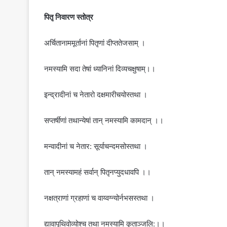
पितृ निवारण स्तोत्र
अर्चितानाममूर्तानां पितृणां दीप्ततेजसाम् ।
नमस्यामि सदा तेषां ध्यानिनां दिव्यचक्षुषाम्।।
इन्द्रादीनां च नेतारो दक्षमारीचयोस्तथा ।
सप्तर्षीणां तथान्येषां तान् नमस्यामि कामदान् ।।
मन्वादीनां च नेतार: सूर्याचन्दमसोस्तथा ।
तान् नमस्यामहं सर्वान् पितृनप्युदधावपि ।।
नक्षत्राणां ग्रहाणां च वाय्वग्न्योर्नभसस्तथा ।
द्यावापृथिवोव्योश्च तथा नमस्यामि कृताञ्जलि:।।