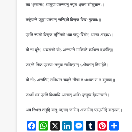
तव भ्रमासऽ आशुया पतन्त्यनु स्पृश धृषता शोशुचानः।
तपूंष्यग्ने जुह्वा पतंगान् सन्दितो विसृज विष्व-गुल्काः॥
प्रति स्पशो विसृज तूर्णितमो भवा पायु-र्विशोऽ अस्या अदब्धः।
यो ना दूरेऽ अघशंसो योऽ अन्त्यग्ने माकिष्टे व्यथिरा दधर्षीत्॥
उदग्ने तिष्ठ प्रत्या-तनुष्व न्यमित्रान् ऽओषतात् तिग्महेते।
यो नोऽ अरातिम् समिधान चक्रे नीचा तं धक्ष्यत सं न शुष्कम्॥
ऊर्ध्वो भव प्रति विध्याधि अस्मत् आविः कृणुष्व दैव्यान्यग्ने।
अव स्थिरा तनुहि यातु-जूनाम् जामिम् अजामिम् प्रमृणीहि शत्रून्।
F
W
X
Li
M
T
Pi
S