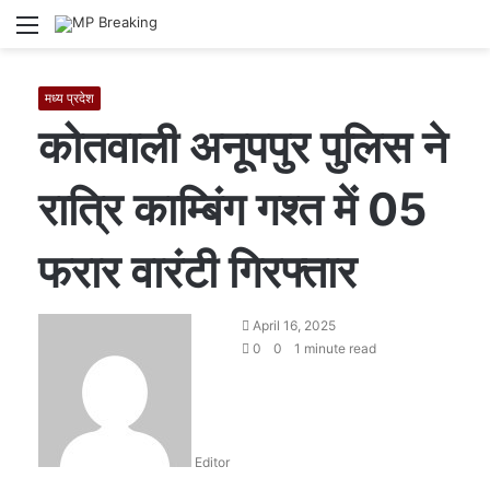
Menu
S
fo
मध्य प्रदेश
कोतवाली अनूपपुर पुलिस ने
रात्रि काम्बिंग गश्त में 05
फरार वारंटी गिरफ्तार
S
April 16, 2025
e
0
0
1 minute read
n
d
a
n
Editor
e
m