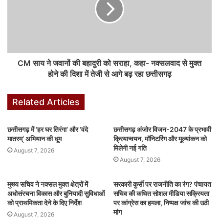
मारे गए दर्जनों नक्सली
माओवादियों ने अपने बयान में कहा है कि केंद्र और राज्य सरकारें 31 मार्च, 2026
तक माओवादी आंदोलन को पूरी तरह से खत्म करने का दावा कर रही हैं। इन हमलों
को उसी का हिस्सा माना जा रहा है। 20 मार्च को हुई मुठभेड़ में मारे गए 26
CM साय ने जवानों की बहादुरी को सराहा, कहा- नक्सलवाद से मुक्त
नक्सलियों में से 24 के नाम 'शहीद' के रूप में उनकी रैंक के साथ जारी किए गए।
होने की दिशा में तेजी से आगे बढ़ रहा छत्तीसगढ़
उन्होंने यह भी आरोप लगाया कि पुलिस ने 40 ग्रामीणों को नक्सली समर्थक बताकर
गिरफ्तार किया है।
Related Articles
संयुक्त अभियान पर निकली थी टीम
छत्तीसगढ़ में ‘हर घर तिरंगा’ और ‘वंदे
छत्तीसगढ़ अंजोर विजन-2047 के प्रभावी
सुकमा पुलिस ने बताया कि केरलापाल क्षेत्र में नक्सलियों की सूचना पर 28 मार्च को
मातरम्’ अभियान की धूम
क्रियान्वयन, मॉनिटरिंग और मूल्यांकन को
डीआरजी और सीआरपीएफ की संयुक्त टीम नक्सल विरोधी अभियान पर निकली
मिलेगी नई गति
August 7, 2026
थी। अभियान के दौरान सुरक्षाबलों और नक्सलियों के बीच मुठभेड़ हुई। मुठभेड़
August 7, 2026
स्थल और आसपास के इलाकों में सुरक्षाबलों ने तलाशी अभियान चलाया। इस दौरान
जवानों ने नक्सलियों को चारों तरफ से घेर लिया।
मुख्य सचिव ने नक्सल मुक्त क्षेत्रों में
सरकारी कुर्सी पर राजनीति का रंग? पंचायत
अधोसंरचना विकास और बुनियादी सुविधाओं
सचिव की कथित सोशल मीडिया सक्रियता
को प्राथमिकता देने के दिए निर्देश
पर कांग्रेस का हमला, निष्पक्ष जांच की उठी
इसी जगह कलेक्टर को बनाया था बंधक
मांग
August 7, 2026