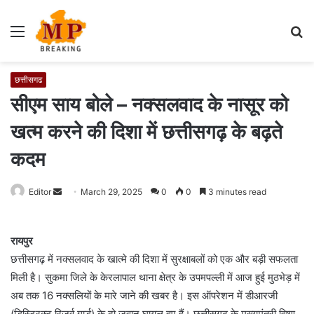
Menu
S
fo
छत्तीसगढ
सीएम साय बोले – नक्सलवाद के नासूर को
खत्म करने की दिशा में छत्तीसगढ़ के बढ़ते
कदम
Editor
S
March 29, 2025
0
0
3 minutes read
e
n
रायपुर
d
छत्तीसगढ़ में नक्सलवाद के खात्मे की दिशा में सुरक्षाबलों को एक और बड़ी सफलता
a
मिली है। सुकमा जिले के केरलापाल थाना क्षेत्र के उपमपल्ली में आज हुई मुठभेड़ में
n
e
अब तक 16 नक्सलियों के मारे जाने की खबर है। इस ऑपरेशन में डीआरजी
m
(डिस्ट्रिक्ट रिजर्व गार्ड) के दो जवान घायल हुए हैं। छत्तीसगढ़ के मुख्यमंत्री विष्णु