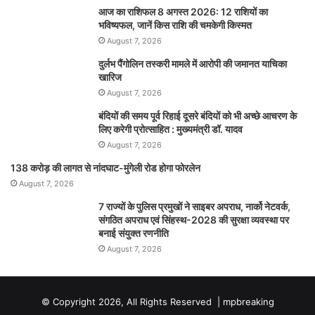
b
A
dI
e
r
st
आज का राशिफल 8 अगस्त 2026: 12 राशियों का
o
p
भविष्यफल, जानें किस राशि की चमकेगी किस्मत
n
n
August 7, 2026
o
p
g
दुर्लभ पैंगोलिन तस्करी मामले में आरोपी की जमानत याचिका
k
er
खारिज
August 7, 2026
बंदियों की समय पूर्व रिहाई दूसरे बंदियों को भी अच्छे आचरण के
लिए करेगी प्रोत्साहित : मुख्यमंत्री डॉ. यादव
August 7, 2026
138 करोड़ की लागत से नांदघाट-मुंगेली रोड होगा फोरलेन
August 7, 2026
7 राज्यों के पुलिस प्रमुखों ने साइबर अपराध, नार्को नेटवर्क,
संगठित अपराध एवं सिंहस्थ-2028 की सुरक्षा व्यवस्था पर
बनाई संयुक्त रणनीति
August 7, 2026
© Copyright 2026, All Rights Reserved |
mpbreaking